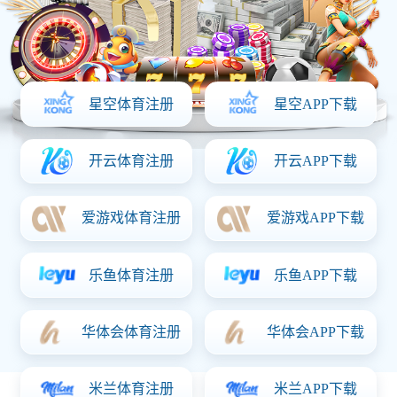
下载APP
乐鱼官方网站公司简介
乐鱼官方网站
是一家面向全球市场的综合体育赛事直播与数
据服务平台，专注于为体育迷打造高品质的数字化观赛体
验。我们整合
高清赛事直播、数据分析、多终端同步
等核心
功能，为用户提供一站式的乐鱼官方网站服务。
平台通过多项国际安全认证，系统架构稳定高效，全面适配
APP、PC 和移动网页端。在东南亚、中东、欧洲等区域建立