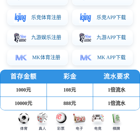
首页
体育新闻
正文
在刚刚结束的欧冠焦点战中，皇家马德里与曼城上演了一场
战术博弈的巅峰对决。尽管瓜迪奥拉的球队在控球率上以超
过六成的数据占据绝对优势，但最终皇马凭借高效的反击与
精准的临场调整，以2比1逆转取胜。这场比赛的控球率对
比，再次引发了关于“控球是否等于胜利”的热议——安切洛
蒂主动让出球权，却用更少的触球次数换来了更致命的效
率。