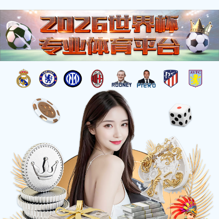
注册入口
乐鱼官方网站
· 体育观看更
便捷
连接你的赛事视野，打造球迷专属的数字主场。
乐鱼官方
网站网页版
提供多终端支持、高清视频、 实时比分与赛事
推荐，让你随时随地畅享体育内容。
网页端入口